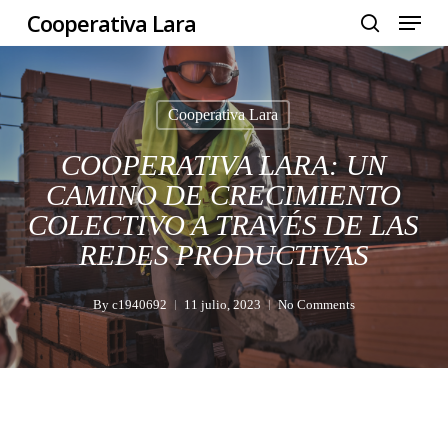
Menu
Skip
Cooperativa Lara
to
search
Close
main
Menu
content
Cooperativa Lara
COOPERATIVA LARA: UN
CAMINO DE CRECIMIENTO
COLECTIVO A TRAVÉS DE LAS
REDES PRODUCTIVAS
By
c1940692
11 julio, 2023
No Comments