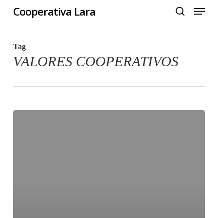
Menu
Skip
Cooperativa Lara
to
search
Close
main
Menu
Tag
content
VALORES COOPERATIVOS